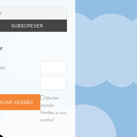
ar
ador
a
Manter
sessão
Perdeu a sua
senha?