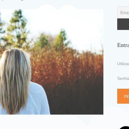
Entr
Utiliz
Senh