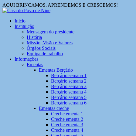
AQUI BRINCAMOS, APRENDEMOS E CRESCEMOS!
Inicio
Instituição
Mensagem do presidente
História
Missão, Visão e Valores
Órgãos Sociais
Equipa de trabalho
Informações
Ementas
Ementas Berçário
Berçário semana 1
Berçário semana 2
Berçário semana 3
Berçário semana 4
Berçário semana 5
Berçário semana 6
Ementas creche
Creche ementa 1
Creche ementa 2
Creche ementa 3
Creche ementa 4
Creche ementa 5