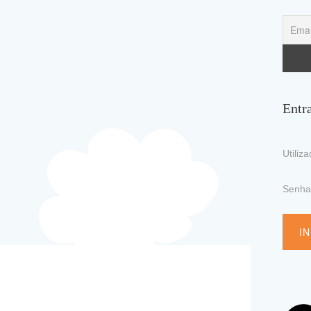
Entr
Utiliz
Senh