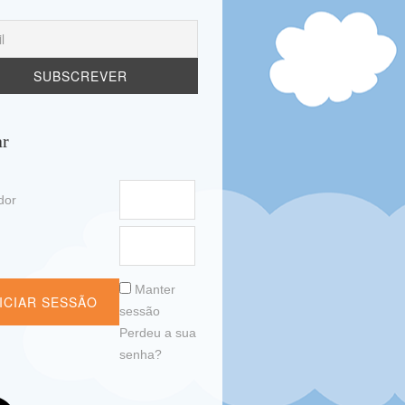
ar
ador
a
Manter
sessão
Perdeu a sua
senha?