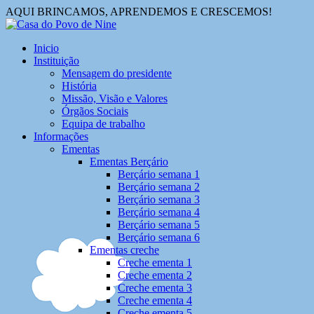
AQUI BRINCAMOS, APRENDEMOS E CRESCEMOS!
Inicio
Instituição
Mensagem do presidente
História
Missão, Visão e Valores
Órgãos Sociais
Equipa de trabalho
Informações
Ementas
Ementas Berçário
Berçário semana 1
Berçário semana 2
Berçário semana 3
Berçário semana 4
Berçário semana 5
Berçário semana 6
Ementas creche
Creche ementa 1
Creche ementa 2
Creche ementa 3
Creche ementa 4
Creche ementa 5