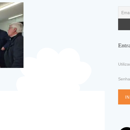
Entr
Utiliz
Senh