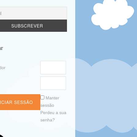
ar
ador
a
Manter
sessão
Perdeu a sua
senha?