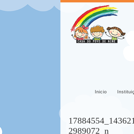
Inicio
Institu
17884554_14362
2989072_n