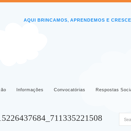
AQUI BRINCAMOS, APRENDEMOS E CRESC
ição
Informações
Convocatórias
Respostas Soci
15226437684_711335221508