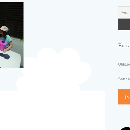
Entr
Utiliz
Senh