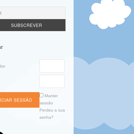
ar
ador
a
Manter
sessão
Perdeu a sua
senha?