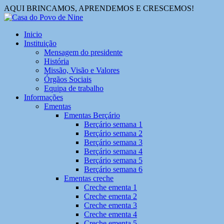
AQUI BRINCAMOS, APRENDEMOS E CRESCEMOS!
Inicio
Instituição
Mensagem do presidente
História
Missão, Visão e Valores
Órgãos Sociais
Equipa de trabalho
Informações
Ementas
Ementas Berçário
Berçário semana 1
Berçário semana 2
Berçário semana 3
Berçário semana 4
Berçário semana 5
Berçário semana 6
Ementas creche
Creche ementa 1
Creche ementa 2
Creche ementa 3
Creche ementa 4
Creche ementa 5